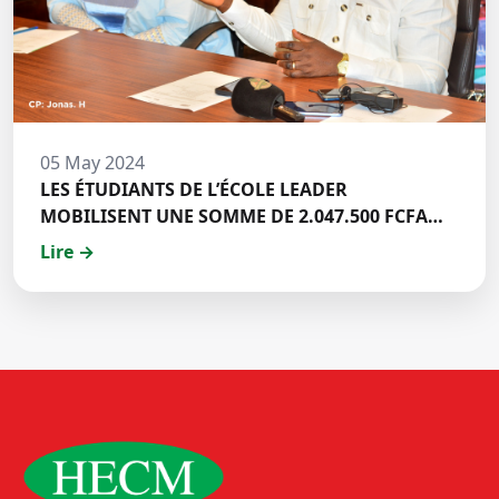
05 May 2024
LES ÉTUDIANTS DE L’ÉCOLE LEADER
MOBILISENT UNE SOMME DE 2.047.500 FCFA
POUR LE FONDS ZÉRO PALU:DISCOURS DE M.
Lire →
Halil BAKARY, REPRESENTANT DES ETUDIANTS
DE HECM