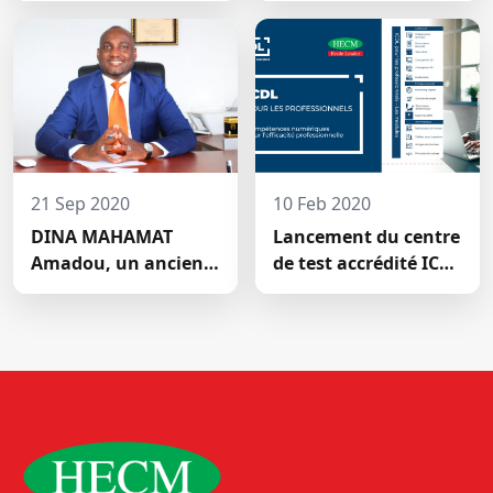
SOMME DE 2.047.500
scientifique de HECM
FCFA POUR LE FONDS
ZÉRO
PALU:DISCOURS DE
M. Halil BAKARY,
REPRESENTANT DES
ETUDIANTS DE HECM
21 Sep 2020
10 Feb 2020
DINA MAHAMAT
Lancement du centre
Amadou, un ancien
de test accrédité ICDL
étudiant de l'Ecole
de la Haute École de
Leader devenu DG de
Commerce
Airtel, une grande
société de téléphonie
mobile (GSM) au
Seychelles