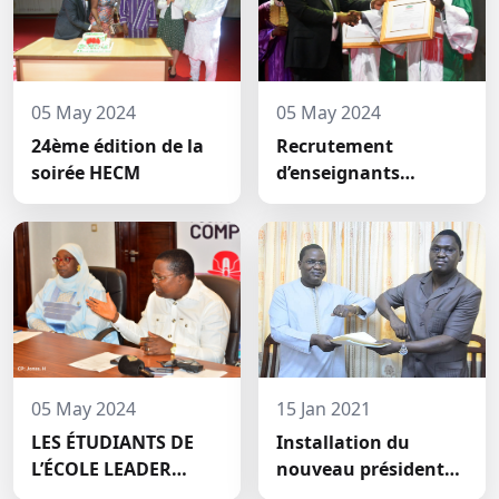
05 May 2024
05 May 2024
24ème édition de la
Recrutement
soirée HECM
d’enseignants
permanents à HECM :
deux nouveaux
jeunes docteurs ont
prêté́ serment
05 May 2024
15 Jan 2021
LES ÉTUDIANTS DE
Installation du
L’ÉCOLE LEADER
nouveau président
MOBILISENT UNE
du conseil